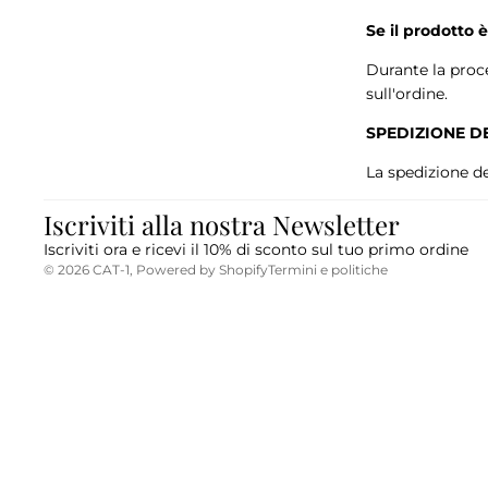
Se il prodotto 
Durante la proc
sull'ordine.
SPEDIZIONE DE
La spedizione del
Iscriviti alla nostra Newsletter
Informativa sulla privacy
Iscriviti ora e ricevi il 10% di sconto sul tuo primo ordine
© 2026
CAT-1
, Powered by Shopify
Termini e politiche