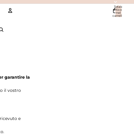
Totale
articoli
nel
carrello:
0
Account
Altre opzioni di accesso
Ordini
Profilo
r garantire la
o il vostro
ricevuto e
to.