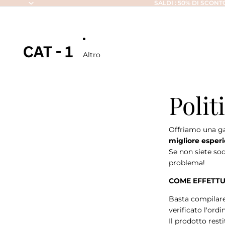
SALDI : 50% DI SCONT
Altro
Polit
Offriamo una ga
migliore esperi
Se non siete sod
problema!
COME EFFETT
Basta compilare
verificato l'ordi
Il prodotto rest